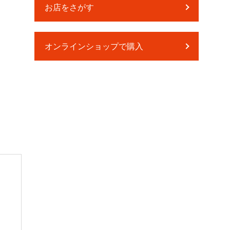
お店をさがす
オンラインショップで購入
・いつもの化粧水、美容液、乳液などのスキンケアに置き換え
さい。
・洗顔後、手のひらに全量をとり、顔全体にむらなくぬり広げ
・週1回を目安にお使いください。
※肌に完全になじませる必要はありません。30分ほどで自然に