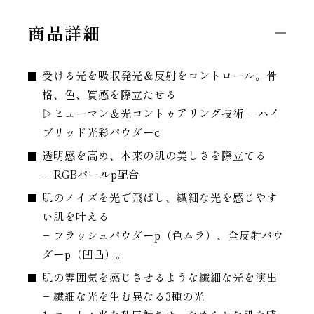
商品詳細
受ける光を吸収発光＆反射をコントロール。骨
格、色、質感を際立たせる
▷ヒューマン＆光コントゥアリング技術 − ハイ
ブリッド光彩パウダーc
透明感を高め、本来の肌の美しさを際立てる
− RGBパールp配合
肌のノイズを光で飛ばし、繊細な光を感じやす
い肌を叶える
− フラッシュパウダーp（色ムラ）、全反射パウ
ダーp（凹凸）。
肌の雰囲気を感じさせるような繊細な光を演出
− 繊細な光を生む異なる3種の光