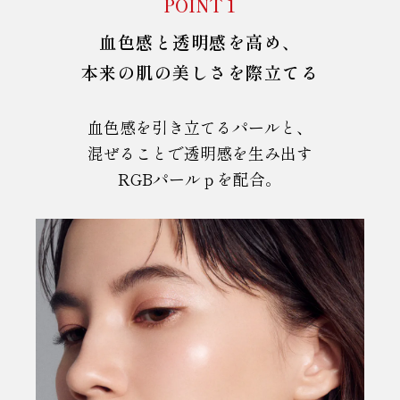
POINT 1
血色感と透明感を高め、
本来の肌の美しさを際立てる
血色感を引き立てるパールと、
混ぜることで透明感を生み出す
RGBパールｐを配合。