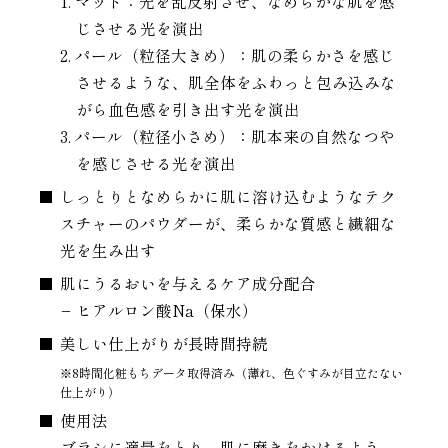
1. マット：光を乱反射させ、なめらかな肌を感
じさせる光を演出
2. パール（粒径大きめ）：肌の柔らかさを感じ
させるような、肌全体をふわっと包み込みな
がら血色感を引き出す光を演出
3. パール（粒径小さめ）：肌本来の自然なつや
を感じさせる光を演出
しっとりとなめらかに肌に溶け込むようなテク
スチャーのパウダーが、柔らかな質感と繊細な
光を生み出す
肌にうるおいを与えるケア成分配合
− ヒアルロン酸Na（保水）
美しい仕上がりが長時間持続
※8時間化粧もちデータ取得済み（薄れ、色ぐすみが目立たない
仕上がり）
使用法
ブラシに適量をとり、肌に磨きをかけるよう