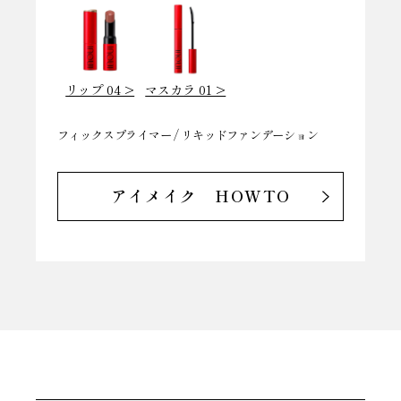
リップ 04 >
マスカラ 01 >
フィックスプライマー / リキッドファンデーション
フ
ル
アイメイク HOWTO