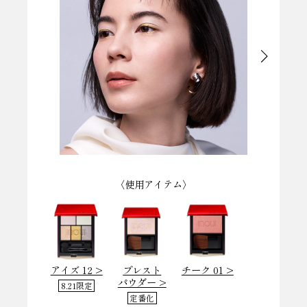
〈使用アイテム〉
アイズ 12 >
プレスト
チーク 01 >
パウダー >
8.21限定
定番化