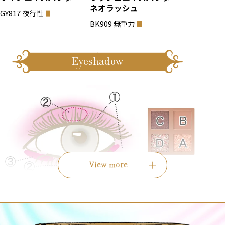
ネオラッシュ
GY817 夜行性
BK909 無重力
Eyeshadow
View more
シャドーフラッシュ(BE703)
の
B マットシャドウ
1.
カラー
を上下まぶた全体に広げます。
D フラッシュグリッターカラー
を黒目の上下に塗
2.