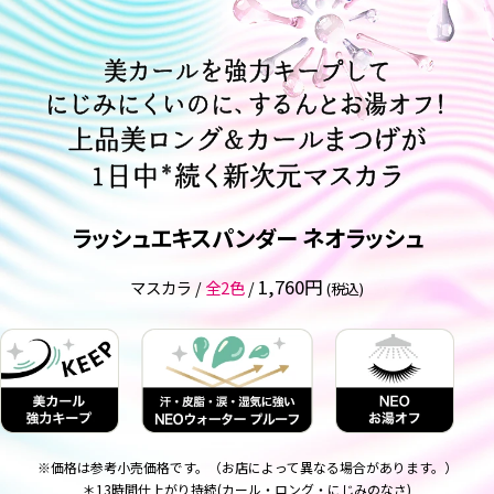
美カールを強力キープして
にじみにくいのに、するんとお湯オフ！
上品美ロング&カールまつげが
1日中
続く新次元マスカラ
＊
ラッシュエキスパンダー ネオラッシュ
1,760円
マスカラ /
全2色
/
(税込)
※価格は参考小売価格です。（お店によって異なる場合があります。）
＊13時間仕上がり持続(カール・ロング・にじみのなさ)