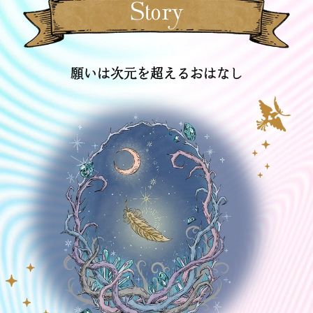
布します。
Story
A ハイライトラメカラー
を下まぶたの目頭側にぼ
3.
かし入れます。
C 影色パールカラー
を下まぶたの目尻側に細くぼ
4.
願いは次元を超えるおはなし
かします。