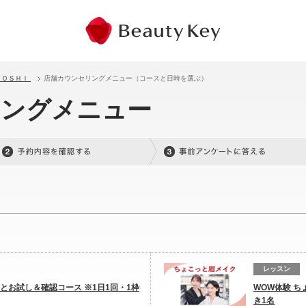
ＹＯＳＨＩ
店舗カウンセリングメニュー（コースと日時を選ぶ）
リングメニュー
レッスン
っとお試し＆確認コース ※1日1回・1枠
WOW体験 ち
き1名