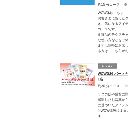
約15 分コース 
WOW体験 ちょこ
お客さまにあった
き、気になるアイ
コースです。
化粧品のテクスチ
な使い方などをご
まずは気軽にお試
る方は、こちらが
レッスン
WOW体験 パーソ
1名
約30 分コース 
５つの肌や髪質に
撮影したお写真か
に基づいたアイテ
※WOW体験は１日
す。