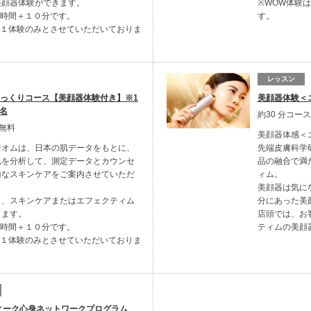
美顔器体験ができます。
※WOW体験
定時間＋１０分です。
す。
日１体験のみとさせていただいておりま
レッスン
じっくりコース【美顔器体験付き】※1
美顔器体験＜
1名
約30 分コー
※無料
美顔器体感＜
ジオムは、日本の肌データをもとに、
先端皮膚科学
肌を分析して、測定データとカウンセ
品の融合で満
適なスキンケアをご案内させていただ
ィム。
美顔器は気に
し、スキンケアまたはエフェクティム
分にあった美
きます。
店頭では、お
定時間＋１０分です。
ティムの美顔
日１体験のみとさせていただいておりま
フィーク心身ネットワークプログラム