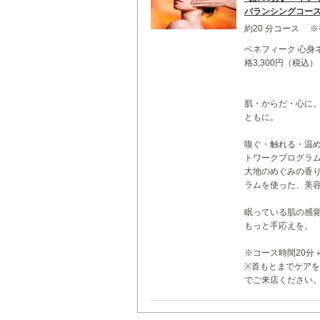
バランシングコース
約20 分コース 
ベネフィーク 心身
格3,300円（税込）
肌・からだ・心に。
ともに。
嗅ぐ・触れる・温
トワークプログラ
大地のめぐみの香
ラムを使った、美
眠っている肌の感
もっと手応えを。
※コース時間20分
※首もとまでケア
でご来店ください