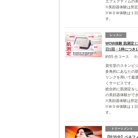
エフェクティムの
※美顔器体験は所
※ＷＯＷ体験は１
す。
レッスン
WOW体験 肌測定
日1回・1枠につき
約55 分コース 
資生堂のスキンビ
多角的にあなたの
リングを用いて最
くサービスです。
総合的に肌測定を
の美顔器体験がで
※美顔器体験は所
※ＷＯＷ体験は１
す。
トリートメント
【計35分】ベネ