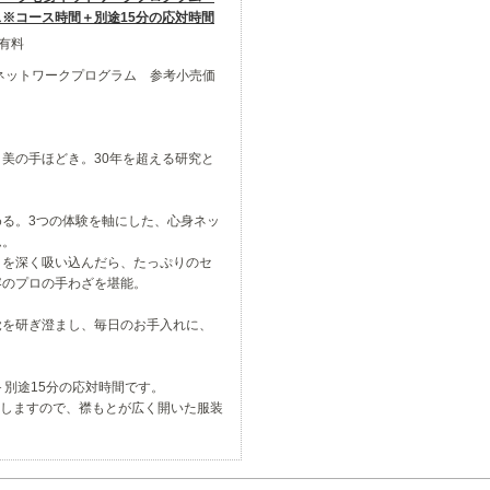
※コース時間＋別途15分の応対時間
※有料
ネットワークプログラム 参考小売価
美の手ほどき。30年を超える研究と
める。3つの体験を軸にした、心身ネッ
ム。
りを深く吸い込んだら、たっぷりのセ
容のプロの手わざを堪能。
覚を研ぎ澄まし、毎日のお手入れに、
＋別途15分の応対時間です。
をしますので、襟もとが広く開いた服装
。