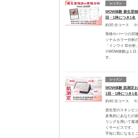
レッスン
WOW体験 資生堂独自
回・1枠につき1名
約30 分コース 
骨格やパーツの3D
ソナルカラー分析
「インウイ ID分析
※WOW体験は１日
す。
レッスン
WOW体験 肌測定
1回・1枠につき1名
約40 分コース 
資生堂のスキンビ
多角的にあなたの
リングを用いて最
くサービスです。
手短に気になると