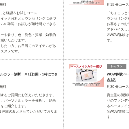
※無料
約15 分コー
っと確認＆お試しコース
「ちょこっと
クイック分析とカウンセリングに基づ
ウンセリング
テムの確認・お試しが短時間でできる
お客さまのお
アドバイスし
ャーや香り、色・発色・質感、効果的
※WOW体験
体感いただけます。
す。
ししたい方、お目当てのアイテムがあ
おススメです。
レッスン
ナルカラー診断 ※1日1回・1枠につき
WOW体験 ベ
き1名
※無料
約30 分コー
関するご質問にお答えいただきます。
資生堂の肌測
ら、パーソナルカラーを分析し、結果
りのファンデ
ムをご紹介します。
るベースメイ
１体験のみとさせていただいておりま
※WOW体験
す。