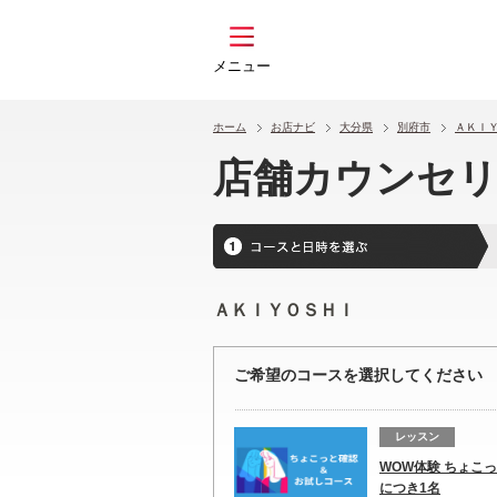
メニュー
ホーム
お店ナビ
大分県
別府市
ＡＫＩ
店舗カウンセ
ＡＫＩＹＯＳＨＩ
ご希望のコースを選択してください
レッスン
WOW体験 ちょこ
につき1名