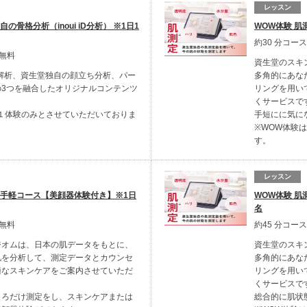
レッスン
の骨格分析（inoui iD分析） ※1日1
WOW体験 肌
約30 分コー
※無料
資生堂のスキ
解析、資生堂独自の顔立ち分析、パー
多角的にあな
の3つを融合したオリジナルコンテンツ
リングを用い
」
くサービスで
１体験のみとさせていただいておりま
手短にに気に
※WOW体験
す。
レッスン
お手軽コース【美顔器体験付き】※1日
WOW体験 肌
名
※無料
約45 分コー
ジオムは、日本の肌データをもとに、
資生堂のスキ
肌を分析して、測定データとカウンセ
多角的にあな
適なスキンケアをご案内させていただ
リングを用い
くサービスで
ころだけ測定をし、スキンケアまたは
総合的に肌状