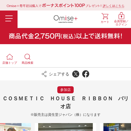
会員登録／
カート
ログイン
店舗トップ
商品検索
シェアする
参加店
ＣＯＳＭＥＴＩＣ ＨＯＵＳＥ ＲＩＢＢＯＮ バリ
オ店
※販売主は資生堂ジャパン（株）になります