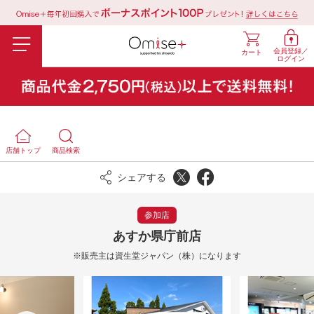
会員登録／
カート
ログイン
店舗トップ
商品検索
シェアする
参加店
あすか県庁前店
※販売主は資生堂ジャパン（株）になります