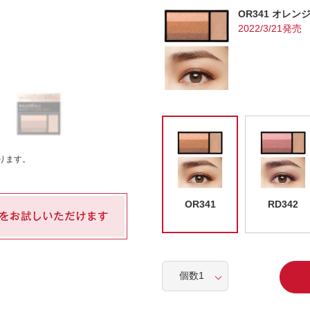
OR341 オレ
2022/3/21発売
ります。
OR341
RD342