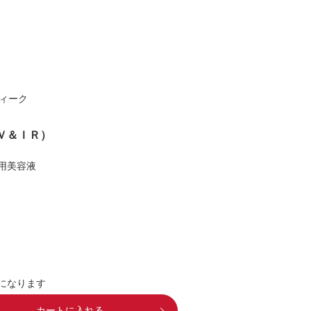
ィーク
Ｖ＆ＩＲ）
用美容液
になります
カートに入れる