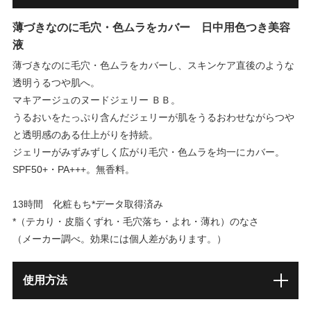
薄づきなのに毛穴・色ムラをカバー 日中用色つき美容
液
薄づきなのに毛穴・色ムラをカバーし、スキンケア直後のような
透明うるつや肌へ。
マキアージュのヌードジェリー ＢＢ。
うるおいをたっぷり含んだジェリーが肌をうるおわせながらつや
と透明感のある仕上がりを持続。
ジェリーがみずみずしく広がり毛穴・色ムラを均一にカバー。
SPF50+・PA+++。無香料。
13時間 化粧もち*データ取得済み
*（テカり・皮脂くずれ・毛穴落ち・よれ・薄れ）のなさ
（メーカー調べ。効果には個人差があります。）
使用方法