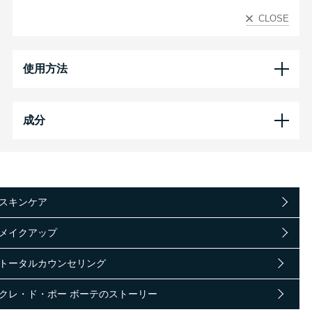
CLOSE
使用方法
成分
スキンケア
メイクアップ
トータルカウンセリング
クレ・ド・ポー ボーテのストーリー