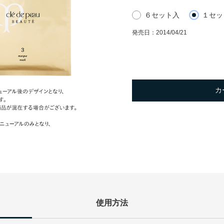
６セット入
１セッ
発売日：
2014/04/21
カ
使用方法