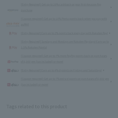
[Entry Required] Get up to 20% cashback on your first Amazon Pay
purchase
[Coupon required] Get up to 10% Ponta points back when you pay with
auPAY!
[Entry Required] Earn up to 2% points back every day with Rakuten Pay!
[Entry Required] Sundays and Mondays are Rakuten Pay days! Earn up to
3.5% Rakuten Points!
[Coupon required] Get up to 7% more PayPay points back on purchases
of 8,000 yen (tax included) or more!
[Entry Required] Earn up to 4% d-points on Fridays and Saturdays!
[Coupon required] Get up to 7% extra d-points on purchases of 8,000 yen
(tax included) or more!
Tags related to this product