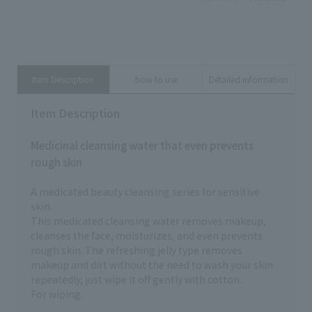
ス
📸 この日はあーちゃんは山登り🏔️
化粧水 ☑︎エリクシール ブライト
（乳
CHIROはお出かけと野球観戦⚾️ 2
ニング ローション ca （医薬部外
込） *
人ともやっぱりアネッサはマスト
品) 本体：3,740円（税込）170mL
ンテグ
🌞 リップはマキアージュのボム💄
レフィル：3,300円（税込）
ンシーラ 1
帰宅後のケアは7.21発売のHAKUの
150mL *22956 *22958 *28262 ③
⑤
クリームマスクがかぶってた！
日中用乳液 ☑︎エリクシール デーケ
光
Item Description
how to use
Detailed information
HAKUのクリームマスクはあーちろ
アレボリューション トーンアップ
クル 本体：1,98
イチオシ💪✨ ぜひ、チェックして
BE+ ca 3,410円(税込) *26575 ☑︎資
替
ね！ ＨＡＫＵ 薬用 美白ナイトク
Item Description
生堂 スポンジパフ アーティストタ
33
リームマスク （医薬部外品） 販売
ッチ （乳化タイプ用）119 935円
眉 
名:ＨＡＫＵ ブライトニングクリー
（税込） *26724 ④コンシーラー
リエータ
Medicinal cleansing water that even prevents
ム 9,350円（税込） *28203 【あ
☑︎インテグレート メルティフィッ
ラウン ペン
ーちろ愛用のアネッサ】 アネッサ
rough skin
トコンシーラ 1,650円（税込）
パ
パーフェクトＵＶ スキンケアミ
*14817 ⑤フェイスパウダー ☑︎グ
ロ
ルク ＮＡ 3,058円（税込）
レイシィ 光仕上げパウダーＵＶ ピ
A medicated beauty cleansing series for sensitive
ダ
*22214 アネッサ パーフェクト
ンクオークル 本体：1,980円（税
プ：
skin.
UV スキンケアジェル NB
込） 詰め替え：1,485円（税込）
*6
This medicated cleansing water removes makeup,
90g/2,508円（税込） 40g/1,496
パフ：330円（税込） *13230
ャド
cleanses the face, moisturizes, and even prevents
円（税込） *26178 *22854 アネッ
*13233 ⑥眉 ☑︎マキアージュ ダブ
イ
サ オールインワン ビューティーパ
ルブロークリエーター GY921 グレ
rough skin. The refreshing jelly type removes
B
クト 本体/3,300円（税込） レフィ
イッシュブラウン ペンシル：990
makeup and dirt without the need to wash your skin
円
ル/2,970円（税込） *10257
円（税込） パウダー：990円（税
repeatedly, just wipe it off gently with cotton.
*2
*10262 *10267 【あーちろ愛用の
込） アイブロー用ホルダー：990
使用
For wiping.
リップ】 マキアージュ リップボム
円（税込） ダブルブロークリエー
Ｍ
（全7色展開） 3,080円（税込）
ター用チップ：330円（税込）