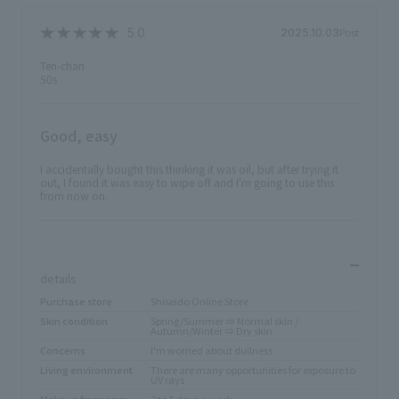
Post
2025.10.03
Ten-chan
50s
Good, easy
I accidentally bought this thinking it was oil, but after trying it
out, I found it was easy to wipe off and I'm going to use this
from now on.
​ ​
details
Purchase store
Shiseido Online Store
Skin condition
Spring/Summer ⇒ Normal skin /
Autumn/Winter ⇒ Dry skin
Concerns
I'm worried about dullness
Living environment
There are many opportunities for exposure to
UV rays
Makeup frequency
3 to 5 days a week