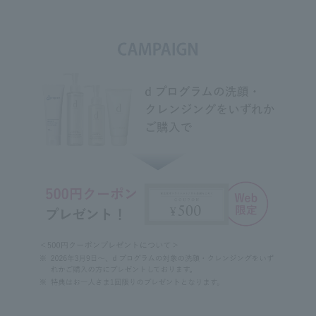
円 (税込) つめかえ用/2,398円 (税
込) *13609 *13610 参考小売価格
Usage notes
です。 （店舗によって異なる場合
◇If the product gets into your eyes, rinse
があります。） ⁡
immediately with water or lukewarm
@shiseido.beauty.journey には他
water.
のパーソナルビューティーパート
◇If you wear contact lenses, please
ナーのおすすめコスメが載ってる
remove them before using this product as
ので、是非チェックしてみてくだ
it may cause the contact lenses to get dirty.
さい😌💕 #資生堂パーソナルビュ
◇When you first start using it, press the
ーティーパートナー #あーちゃん
dispenser several times until the contents
買い #アラフォー美容 #setlog
come out.
#teamあーちろ
◇For hygiene reasons, do not remove the
dispenser from the container while in use.
◇If you do not use the product for a
while, the contents remaining around the
mouth of the dispenser may harden, but
this does not affect the quality of the
product.
◇When there is only a little product left,
align the nozzle of the dispenser with the
tube inside the container to use it all up.
◇Keep out of reach of infants and young
children.
◇Do not place in direct sunlight or in a
high temperature location.