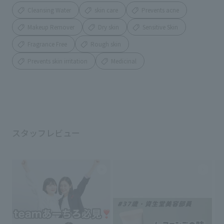
Cleansing Water
skin care
Prevents acne
Makeup Remover
Dry skin
Sensitive Skin
Fragrance Free
Rough skin
Prevents skin irritation
Medicinal
スタッフレビュー