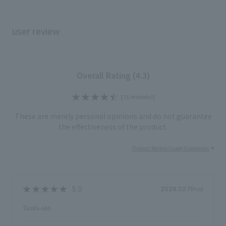
user review
Overall Rating (4.3)
[75 review(s)]
These are merely personal opinions and do not guarantee
the effectiveness of the product.
Product Review Usage Guidelines
Post
2026.02.11
Tasshi-san