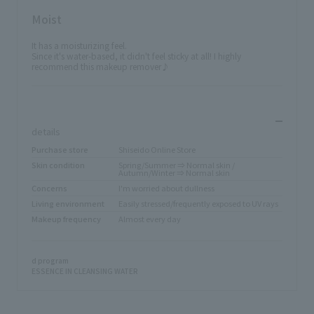
Moist
It has a moisturizing feel.
Since it's water-based, it didn't feel sticky at all! I highly
recommend this makeup remover♪
​ ​
details
Purchase store
Shiseido Online Store
Skin condition
Spring/Summer ⇒ Normal skin /
Autumn/Winter ⇒ Normal skin
Concerns
I'm worried about dullness
Living environment
Easily stressed/frequently exposed to UV rays
Makeup frequency
Almost every day
d program
ESSENCE IN CLEANSING WATER