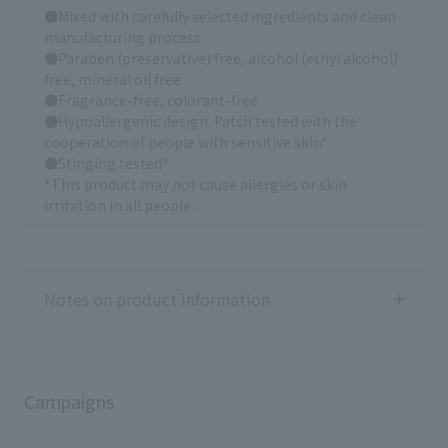
ラシ 3,410円（税
●Mixed with carefully selected ingredients and clean
*22603 【ちろさん愛用のリップ
*63929 *63932 *60847 *03394
ア
クリーム】 アベンヌ 薬用リップケ
⑦アイシャドウ ☑︎ マキアージュ
manufacturing process
カ ラインエキスパンダー BR61
ア モイスト （医薬部外品）
カスタマイズアイカラー シング
●Paraben (preservative) free, alcohol (ethyl alcohol)
現
1,155円（税込） *08790 【あーち
ル BE212 クリームミルクティ
free, mineral oil free
⑨
ゃん愛用の温泉のお供】 ｄ プロ
1,100円（税込） *27409
テ
●Fragrance-free, colorant-free
グラム エッセンスイン クレンジ
*23367 *22758 *22780 *22821
グ&カー
●Hypoallergenic design. Patch tested with the
ングオイル (医薬部外品) （ト
*12236 使用ブラシ ☑︎SHISEIDO Ｎ
3,
cooperation of people with sensitive skin*
ライアル） 770円（税込）
ＡＮＡＭＥ ＦＵＤＥ マルチ
ュ エッジフリーアイラッシ
*97774 *12248 ｄ プログラム エ
アイブラシ 3,410円（税込）
●Stinging tested*
1,
ッセンスイン クレンジングフォ
*08325 ⑧アイライン ☑︎マジョリ
*This product may not cause allergies or skin
＆
ーム (医薬部外品) （トライアル）
カ マジョルカ ラインエキスパンダ
irritation in all people.
ィ
550円（税込） *97776 *97791
ー BR612 現在地 1,045円（税
レ
【ちろさん愛用のスキンケア】
込） *13286 ⑨マスカラ ☑︎マキ
*13
ｄ プログラム エッセンスイン
アージュ ドラマティックエッセン
す
クレンジングウォーター (医薬部
スマスカラ (ロング&カール)
あります
外品) 2,750円（税込） *97775 ア
BK990 リアルブラック 3,080円
すめ
Notes on product information
ベンヌ アベンヌ ウオーター
(税込) *13661 販売小売価格です
時
300g/2,420円（税込）
（店舗によって異なる場合がござ
メ
150g/1,650円（税込） 50g/770
います）
円（税込） *39957 *39958
@shiseido.beauty.journey
*39850 【あーちゃん愛用体につ
#shiseido #資生堂 #ノーファン
ける美容液】 アネッサ ナイトサン
デ
Campaigns
ケア美容液 (医薬部外品) 販売名:ア
ネッサ スキンセラム 本体/2,728