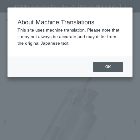
Online TOP
About Machine Translations
d program
skin care
Makeup remover / Cleansing
d program ESSENCE IN CLEANSIN
Search
Cart
My Page
Menu
This site uses machine translation. Please note that
d program
it may not always be accurate and may differ from
ESSENCE IN CLEANSING WATER
the original Japanese text.
(Quasi-drug)
Medicinal cleansing water that even prevents rough skin
OK
Refine Search
Search by Brand