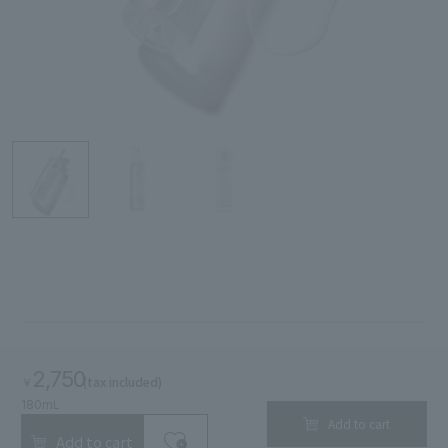
Search by Category
Search by skin concerns
search for
close
2,750
(tax included)
￥
180mL
Add to cart
Add to cart