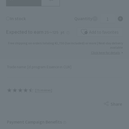
1
○In stock
Quantity
Expected to earn
Add to favorites
pt
25〜125
Free shipping on orders totaling ¥2,750 (tax included) or more | Next-day delivery
available
Click here for details
Trade name: [d program Essence in CLW]
[75 reviews]
Share
Payment Campaign Benefits