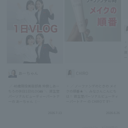
・
イ
資
ー
@c
紹
ｄ 
あーちゃん
CHIRO
ク
外品) 2,750円
⁡ ／ 40歳現役美容部員 仲良しあー
・ ／ ノーファンデのときの メイ
化
ちろの休日1日VLOG📸 ＼ ⁡ 資生堂
クの順番★ ＼ ⁡ みなさんこんにち
ニ
パーソナルビューティーパートナ
は！ 資生堂パーソナルビューティ
品) 本体：3,740円（税込
ーの あーちゃん（
ーパートナー の CHIROです!
レ
@akina_beautypartner_shiseido
@chiro_beautypartner_shiseido
15
）です☺️💓 ⁡ 本日はいつも一緒にラ
紹介アイテム ①ふきとり洗顔 ☑︎
2026.7.13
2026.6.26
乳液
イブ配信をすることが多いCHIRO
ｄ プログラム エッセンスイン
リュー
@chiro_beautypartner_shiseido
クレンジングウォーター (医薬部
ca 3,410円(税込) *26575 ☑︎
との１日休日VLOGを回してみたよ
外品) 2,750円（税込） *97775 ②
powered by