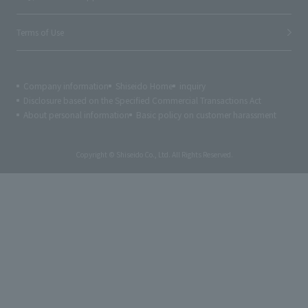
Terms of Use
Company information
Shiseido Home
inquiry
Disclosure based on the Specified Commercial Transactions Act
About personal information
Basic policy on customer harassment
Copyright © Shiseido Co., Ltd. All Rights Reserved.