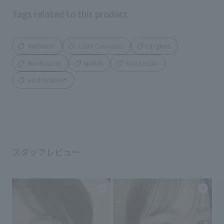
Tags related to this product
Hydration
Color Cosmetics
Lip gloss
Moisturizing
lipstick
Good color
Hard to fall off
スタッフレビュー