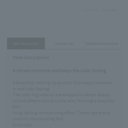
て
ーラー 税込1,650円 *14817
𓇬𓇬𓇬𓇬𓇬𓇬𓇬𓇬𓇬𓇬𓇬𓇬𓇬𓇬𓇬𓇬𓇬𓇬
sh
◻︎マキアージュ エッセンスリキッ
𓇬𓇬𓇬𓇬𓇬𓇬𓇬𓇬𓇬 □資生堂 くすみ
powered by
と
ド EX 本体:3,740円(税込) *22824
のもとになる皮脂もスッキリあぶ
ビ
レフィル:3,520円(税込) ◻︎マキア
らとり紙 90枚入り 418円（税込）
#
ージュ エッセンスグロウキープパ
*26461 □マキアージュ ドラマテ
ウダー シアーアイボリー 本体：
ィックミスト ＥＸ 1,760円（税
3,850円（税込） *24714 レフィ
込） *12924 □マジョリカ マジョ
ル：3,080円（税込） ◻︎インテグ
ルカ ポアレスフリーザー 1,320円
Item Description
how to use
Detailed information
レート ふわ眉マスカラ BR770
（税込）*98570 □アネッサ オー
エクリュブラウン 1,045円 (税込)
ルインワン ビューティーパクト
*21043 ◻︎マキアージュ カスタ
Item Description
3,300円（税込） レフィル：2,970
マイズアイカラー シングル
円（税込） 替えスポンジ：770円
BE377（マット） ヘーゼルシナモ
（税込） □マキアージュ ドラマテ
It retains moisture and keeps the color lasting.
ン PK374（パール） ピーチシ
ィックリップカラー （グロッシ
ュシュ GD873 ジンジャーシュガ
ー） RD432 ストロベリージュレ
ー BR634 モカトリュフ 1,100円
990円（税込） *13027 □マキア
A beautiful, melting lip product that keeps moisture
（税込）*22809 マジョリカ マジ
ージュ ドラマティックエッセンス
in and color lasting.
ョルカ ラインマニア PK777
ルージュ RS501 7センチのヒール
The color ingredients are wrapped in dense beauty
ピンクブロンズ 本体 1,045円
で 3,300円 （税込） *14604 ※パ
oil and adhere closely to the skin, forming a beautiful
（税込） レフィル 935円（税
ッケージデザインの変更により商
film.
込） *06366 *06369 インウ
品画像と異なるデザインの商品を
Long-lasting moisturizing effect. Treats lips with a
イ マスカラ 01 アッシュグ
お届けする場合がございますが、
レー 4,620円(税込) *18362 ◻︎
中味に変更はございません。 ※参
smooth, moisturizing feel.
インウイ ハイライター 01 プラ
考小売価格です。 (店舗によって異
Stick type.