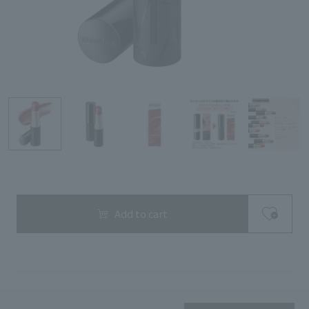
Refine Search
Search by Brand
Search by Category
Add to cart
Search by skin concerns