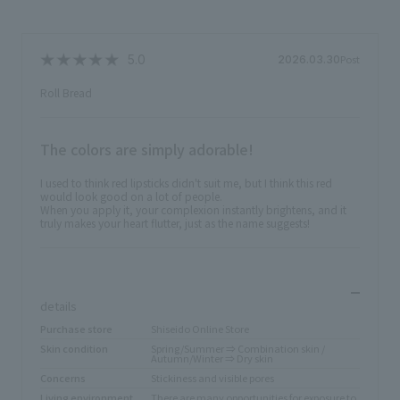
Post
2026.03.30
Roll Bread
The colors are simply adorable!
I used to think red lipsticks didn't suit me, but I think this red
would look good on a lot of people.
When you apply it, your complexion instantly brightens, and it
truly makes your heart flutter, just as the name suggests!
​ ​
details
Purchase store
Shiseido Online Store
Skin condition
Spring/Summer ⇒ Combination skin /
Autumn/Winter ⇒ Dry skin
Concerns
Stickiness and visible pores
Living environment
There are many opportunities for exposure to