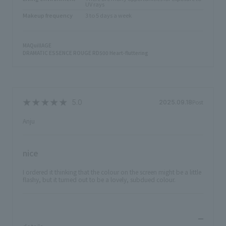
UV rays
Makeup frequency
3 to 5 days a week
MAQuillAGE
DRAMATIC ESSENCE ROUGE RD500 Heart-fluttering
Post
2025.09.18
Anju
nice
I ordered it thinking that the colour on the screen might be a little
flashy, but it turned out to be a lovely, subdued colour.
​ ​