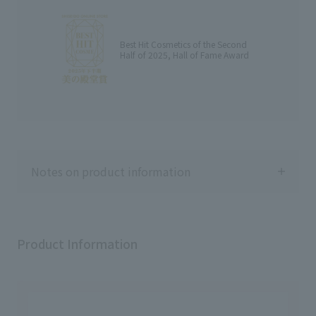
チナ 6,050円 (税込) *16665 マキ
なる場合があります。)
アージュ ドラマティックチークカ
𓇬𓇬𓇬𓇬𓇬𓇬𓇬𓇬𓇬𓇬𓇬𓇬𓇬𓇬𓇬𓇬𓇬𓇬
ラー （パウダー） BE323 ペアー
𓇬𓇬𓇬𓇬𓇬𓇬𓇬𓇬𓇬 投稿でご紹介し
マカロン 1,980円(税込) *13172 ◻︎
た商品の詳細は プロフィール欄に
Best Hit Cosmetics of the Second
マキアージュ ドラマティックエッ
あるURLからチェックできます✅
Half of 2025, Hall of Fame Award
センスルージュ BR300 マイルール
@maquillage_jp
3,300円 (税込) *23783 参考小売価
@anessa_official_japan
格です。 （店舗によって異なる場
@majolicamajorca.official
合がございます）
@shiseido.beauty.journey #資生
@shiseido.beauty.journey
堂 #さらコスメ #メイク直し #日焼
ᐝᐝᐝᐝᐝᐝᐝᐝᐝᐝᐝᐝᐝᐝᐝᐝᐝᐝᐝᐝᐝᐝᐝᐝᐝᐝᐝᐝᐝᐝᐝᐝᐝᐝᐝᐝᐝᐝᐝᐝᐝᐝᐝ #メイク動
け止め
画 #メイクの順番 #アイメイク #時
短メイク #資生堂
Notes on product information
Product Information
Usage notes
◇Please be careful as it may break if
extended too far or subjected to impact
from being dropped.
◇If the lipstick is exposed to direct light, it
may discolor, so be sure to close the cap
tightly after use.