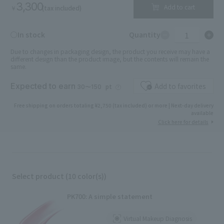
3,300
Add to cart
(tax included)
￥
1
○In stock
Quantity
Due to changes in packaging design, the product you receive may have a
different design than the product image, but the contents will remain the
same.
Expected to earn
Add to favorites
pt
30〜150
Free shipping on orders totaling ¥2,750 (tax included) or more | Next-day delivery
available
Click here for details
Select product (10 color(s))
PK700: A simple statement
Virtual Makeup Diagnosis