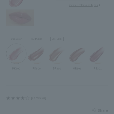
View all colors and types
Dull Color
Dull Color
Dull Color
PK700
RD500
BR300
OR301
RS301
[27 reviews]
Share