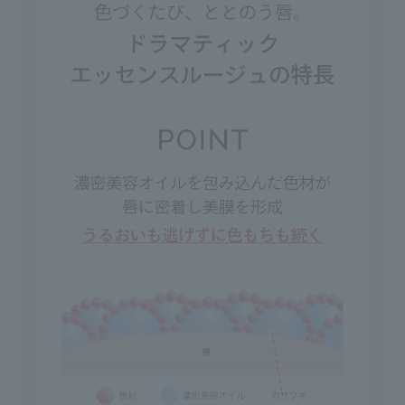
◇Do not store in direct sunlight or in
places with high temperature or humidity.
The lipstick will become soft and easily
breakable.
◇Store with the cap facing up. Do not use
on areas with wounds, swelling, eczema,
or other abnormalities. If you experience
any abnormalities such as redness,
swelling, itchiness, or rash, discontinue use
and consult a dermatologist. Continued
use may worsen the condition.