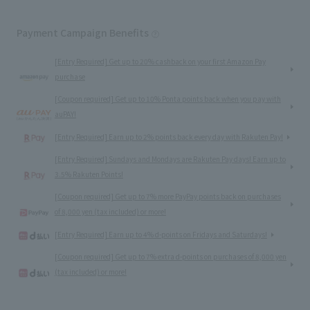
Payment Campaign Benefits
[Entry Required] Get up to 20% cashback on your first Amazon Pay
purchase
[Coupon required] Get up to 10% Ponta points back when you pay with
auPAY!
[Entry Required] Earn up to 2% points back every day with Rakuten Pay!
[Entry Required] Sundays and Mondays are Rakuten Pay days! Earn up to
3.5% Rakuten Points!
[Coupon required] Get up to 7% more PayPay points back on purchases
of 8,000 yen (tax included) or more!
[Entry Required] Earn up to 4% d-points on Fridays and Saturdays!
[Coupon required] Get up to 7% extra d-points on purchases of 8,000 yen
(tax included) or more!