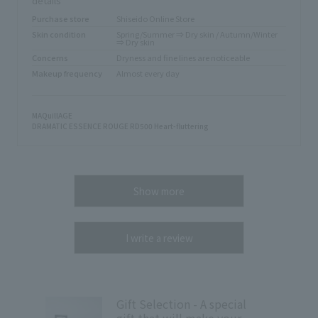
details
Purchase store
Shiseido Online Store
Skin condition
Spring/Summer ⇒ Dry skin / Autumn/Winter
⇒ Dry skin
Concerns
Dryness and fine lines are noticeable
Makeup frequency
Almost every day
MAQuillAGE
DRAMATIC ESSENCE ROUGE RD500 Heart-fluttering
Show more
I write a review
Gift Selection - A special
gift that will make your