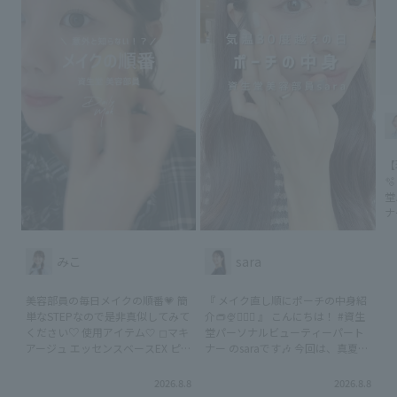
【
🫧 ⊹˚₊⟡˙⋆こんにちは⊹˚₊ ⟡˙⋆ 資
堂
ナ
ち
イ
か
みこ
sara
B
ティ *
美容部員の毎日メイクの順番💗 簡
『 メイク直し順にポーチの中身紹
ラ
単なSTEPなので是非真似してみて
介👝🍨🏊🏻‍♂️ 』 こんにちは！ #資生
3
ください♡ 使用アイテム🤍 ◻︎マキ
堂パーソナルビューティーパート
ートー
アージュ エッセンスベースEX ピ
ナー のsaraです🎶 今回は、真夏日
リ
ュアアイボリー SPF50+・PA++++
のポーチの中身＆メイク直しをご
込
3,300円(税込) *23800 ◻︎インテグ
紹介します🫧 使用したアイテム詳
2026.8.8
2026.8.8
※
レート メルティフィットコンシ
細はこちら↓↓