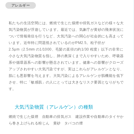
アレルギー
私たちの生活空間には、燃焼で生じた煤煙や排気ガスなどの様々な大
気汚染物質が浮遊しています。最近では、気象庁が黄砂の飛来状況に
ついて情報発信を行うなど、大気汚染への関心が社会的にも高まって
います。近年特に問題視されているのがPM2.5。粒子径が
2.5μm（2.5mm の1/1000、毛髪の直径の約1/30 程度）以下の非常に
小さな大気汚染物質を指し、肺の奥深くまで入りやすいため、呼吸器
系や循環器系への影響が懸念されています。健康への影響がクローズ
アップされやすい大気汚染ですが、実はこれらがアレルゲンとなり、
肌にも悪影響を与えます。大気汚染によるアレルゲンが肌機能を低下
させ、特に「敏感肌」の人にとっては大きなリスク要因となりがちで
す。
大気汚染物質（アレルゲン）の種類
燃焼で生じた煤煙 自動車の排気ガス 建設作業や自動車のタイヤか
ら巻き上げられる粉じん 黄砂 タバコの煙