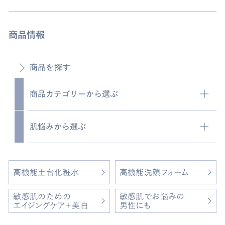
商品情報
商品を探す
商品カテゴリーから選ぶ
肌悩みから選ぶ
化粧水
乳液
肌荒れ
トライアルセット
高機能土台化粧水
高機能洗顔フォーム
カサカサ・乾燥
洗顔料
敏感肌のための
敏感肌でお悩みの
ハリのなさ
エイジングケア＋美白
男性にも
クリーム
シミ・そばかす