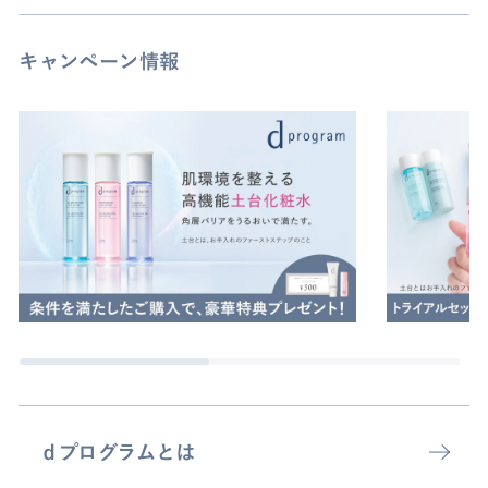
美容液
毛穴の目立ち
アレルバリア
キャンペーン情報
ニキビ・吹き出物
メイク落とし
花粉や季節の変わり目の肌荒れ
薬用ベースメイク
唇や頭皮のあれ・乾燥
その他
ｄプログラムとは