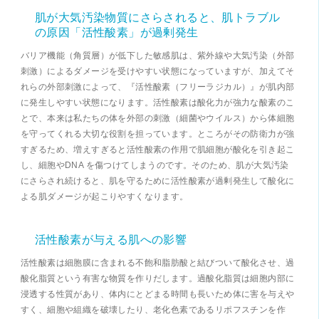
肌が大気汚染物質にさらされると、肌トラブル
の原因「活性酸素」が過剰発生
バリア機能（角質層）が低下した敏感肌は、紫外線や大気汚染（外部
刺激）によるダメージを受けやすい状態になっていますが、加えてそ
れらの外部刺激によって、『活性酸素（フリーラジカル）』が肌内部
に発生しやすい状態になります。活性酸素は酸化力が強力な酸素のこ
とで、本来は私たちの体を外部の刺激（細菌やウイルス）から体細胞
を守ってくれる大切な役割を担っています。ところがその防衛力が強
すぎるため、増えすぎると活性酸素の作用で肌細胞が酸化を引き起こ
し、細胞やDNA を傷つけてしまうのです。そのため、肌が大気汚染
にさらされ続けると、肌を守るために活性酸素が過剰発生して酸化に
よる肌ダメージが起こりやすくなります。
活性酸素が与える肌への影響
活性酸素は細胞膜に含まれる不飽和脂肪酸と結びついて酸化させ、過
酸化脂質という有害な物質を作りだします。過酸化脂質は細胞内部に
浸透する性質があり、体内にとどまる時間も長いため体に害を与えや
すく、細胞や組織を破壊したり、老化色素であるリポフスチンを作