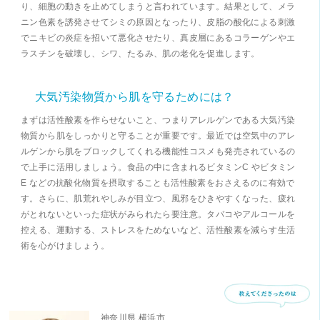
り、細胞の動きを止めてしまうと言われています。結果として、メラ
ニン色素を誘発させてシミの原因となったり、皮脂の酸化による刺激
でニキビの炎症を招いて悪化させたり、真皮層にあるコラーゲンやエ
ラスチンを破壊し、シワ、たるみ、肌の老化を促進します。
大気汚染物質から肌を守るためには？
まずは活性酸素を作らせないこと、つまりアレルゲンである大気汚染
物質から肌をしっかりと守ることが重要です。最近では空気中のアレ
ルゲンから肌をブロックしてくれる機能性コスメも発売されているの
で上手に活用しましょう。食品の中に含まれるビタミンC やビタミン
E などの抗酸化物質を摂取することも活性酸素をおさえるのに有効で
す。さらに、肌荒れやしみが目立つ、風邪をひきやすくなった、疲れ
がとれないといった症状がみられたら要注意。タバコやアルコールを
控える、運動する、ストレスをためないなど、活性酸素を減らす生活
術を心がけましょう。
神奈川県 横浜市