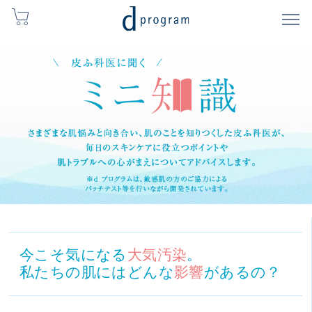
今こそ気になる
大気汚染
。
私たちの肌にはどんな
影響
があるの？