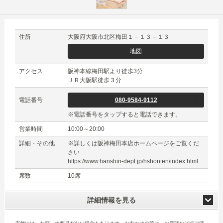
住所
大阪府大阪市北区梅田１－１３－１３
地図
アクセス
阪神本線梅田駅より徒歩3分
ＪＲ大阪駅徒歩３分
電話番号
080-9584-9112
※電話番号をタップすると電話できます。
営業時間
10:00～20:00
詳細・その他
※詳しくは阪神梅田本店ホームページをご覧くだ
さい
https://www.hanshin-dept.jp/hshonten/index.html
席数
10席
詳細情報を見る