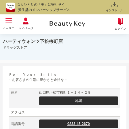
1人ひとりの「美」に寄りそう
資生堂のメンバーシップサービス
インストール
メニュー
マイページ
ログイン
ハーティウォンツ下松桜町店
ドラッグストア
Ｆｏｒ Ｙｏｕｒ Ｓｍｉｌｅ
～お客さまの生活に豊かさと余裕を～
住所
山口県下松市桜町１－１４－２８
地図
アクセス
電話番号
0833-45-2670