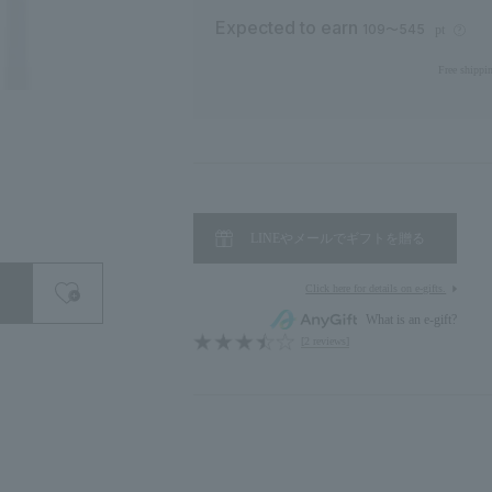
Expected to earn
109〜545
pt
Free shippin
LINEやメールでギフトを贈る
Click here for details on e-gifts.
search for
What is an e-gift?
[2 reviews]
close