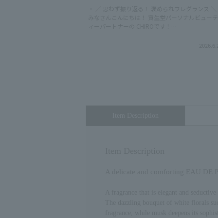
・ ／ 思わず振り返る！ 褒められフレグランス ＼
みなさんこんにちは！ 資生堂パーソナルビュー
ィーパートナーの CHIROです！
@chiro_beautypartner_shiseido 〈紹介アイテム〉
☑︎ナルシソ ロドリゲス フォーハー ピュ
2026.6.
ムスク オードパルファム 10mL 3,850円（
込） 30mL 11,990円（税込） 50mL 17,490
円（税込） 100mL 23,320円（税込） *1531
*97827 *97802 *97803 ☑︎ナルシソ ロドリゲス
フォーハー オードパルファム インテン
30mL 12,980円（税込） 50mL 18,920円（税
込） 100mL 25,080円（税込） *26151
*26152 *26153 ☑︎ナルシソ ロドリゲス フォー
Item Description
ハー オードトワレ 10mL 3,850円（税込
30mL 10,340円（税込） 50mL 14,960円（税
込） 100mL 20,460円（税込） *15316
*21302 *95334 *95335 ☑︎ ナルシソ ロドリゲス
Item Description
フォーハー ピュア ムスク ブラン オード
ルファム インテンス 30mL 12,980円 （税込
A delicate and comforting EAU DE P
50mL 18,920 円（税込） 100mL 25,080円（税
込） *30179 *30180 *30181 参考小売価格です。
（店舗によって異なる場合があります。）
A fragrance that is elegant and seductive 
@shiseido.beauty.journey CHIROでした！
The dazzling bouquet of white florals s
#shiseido #資生堂 #フレグランス #ナルシソロ
fragrance, while musk deepens its sophi