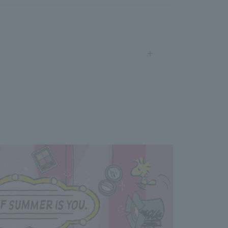
 skin, do not apply directly to the skin.
of the nozzle before spraying. ◇ If the product gets into
ately. If your eyes still feel strange after rinsing, consult
e product gets on accessories, etc., it may cause
irectly to clothing as it may stain.
uct by holding only the cap or nozzle, it may come off, so
body when moving it.
 infants and young children.
the product after leaving it for a long period of time after