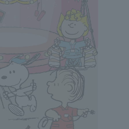
mely hot, cold or humid locations, or in direct sunlight.
fire.
es in color, cloudiness, or sedimentation may occur, but
 fragrance, etc.
on furniture, marble, or resin washbasins, it may cause
ation, so if it does get on your furniture, wipe it off
en handling glass containers.