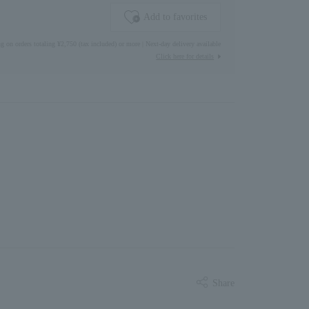
Add to favorites
g on orders totaling ¥2,750 (tax included) or more | Next-day delivery available
Click here for details
Share