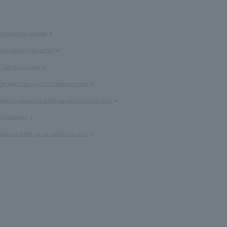
st Amazon Pay purchase
 when you pay with auPAY!
y with Rakuten Pay!
ay days! Earn up to 3.5% Rakuten Points!
ack on purchases of 8,000 yen (tax included) or more!
and Saturdays!
chases of 8,000 yen (tax included) or more!