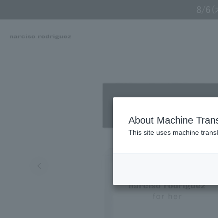
Online TOP
NARCISO RODRIGUEZ
Fragrance / Cologne
Perfumes, Fragrances
About Machine Trans
This site uses machine transl
Search by Brand