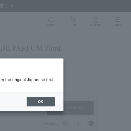
Search
Cart
My Page
Menu
U DE PARFUM 30mL
t envelops you in gentleness.
om the original Japanese text.
OK
Add to cart
1
Quantity