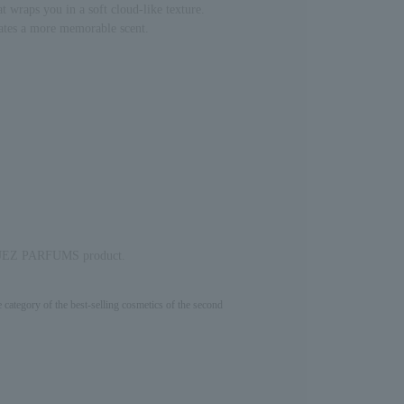
at wraps you in a soft cloud-like texture.
eates a more memorable scent.
UEZ PARFUMS product.
e category of the best-selling cosmetics of the second