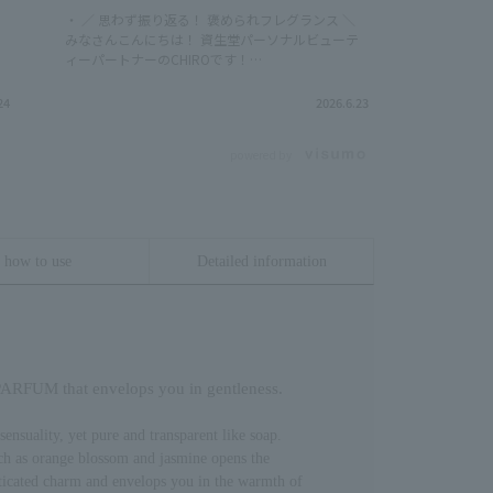
・ ／ 思わず振り返る！ 褒められフレグランス ＼
\クリスマ
テ
みなさんこんにちは！ 資生堂パーソナルビューテ
員のエリーで
ィーパートナーのCHIROです！
@elly_be
@chiro_beautypartner_shiseido 紹介アイテム す
部員のわた
ア
べてのクリエイションに調香される クリアなムス
♡ 質問や感
24
2026.6.23
税
クは、 香りとともに肌に溶け込み、ふんわり香り
ュ ルタ
立ちます✨ ナルシソロドリゲスの「ムスク」は、
50mL 2
powered by
7
肌にやわらかく溶け込むような印象で 清潔感あふ
円（税込） 
れる香りなのが魅力的...！ みなさんも、 お気に入
ス フォー
ス
りの香りを見つけてみてください✨ ☑︎ナルシソ ロ
ァム 10
ドリゲス フォーハー ピュア ムスク オード
11,220
パルファム 10mL 3,850円（税込） 30mL
100mL 
11,990円（税込） 50mL 17,490円（税込）
97802 
how to use
Detailed information
）
100mL 23,320円（税込） *15317 *97827
異なる場合
*97802 *97803 参考小売価格です。 （店舗によ
¨¨¨¨¨¨¨¨
って異なる場合があります。）
@shiseido.
@shiseido.beauty.journey CHIROでした！
シソロドリ
パ
#shiseido #資生堂 #フレグランス #ナルシソロド
ロファン
）
リゲス
ARFUM that envelops you in gentleness.
sensuality, yet pure and transparent like soap.
uch as orange blossom and jasmine opens the
ド
sticated charm and envelops you in the warmth of