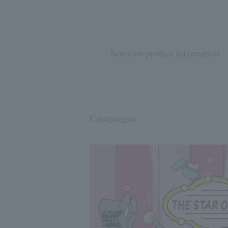
Notes on product information
Campaigns
Usage notes
◇If you have sensitive
◇ Check the direction 
your eyes, rinse immedi
an ophthalmologist.
◇Please note that if th
discoloration.
◇Please do not apply d
◇If you move the prod
please hold the main 
◇Keep out of reach of
◇Please avoid reusing 
using it once.