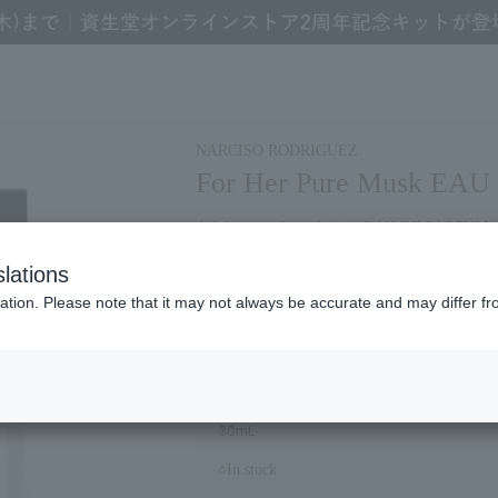
 & Colognes
NARCISO RODRIGUEZ For Her Pure Musk EAU DE PARFUM 30mL
NARCISO RODRIGUEZ
For Her Pure Musk EA
A delicate and comforting EAU DE PARFUM tha
lations
Refine Search
ation. Please note that it may not always be accurate and may differ fr
11,990
￥
(tax included)
30mL
○In stock