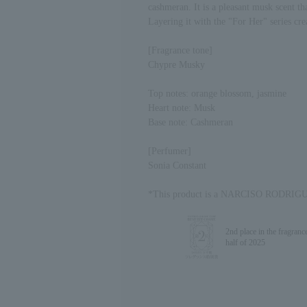
リゲス
cashmeran. It is a pleasant musk scent th
Layering it with the "For Her" series cr
[Fragrance tone]
Chypre Musky
Top notes: orange blossom, jasmine
Heart note: Musk
Base note: Cashmeran
[Perfumer]
Sonia Constant
*This product is a NARCISO RODRIG
2nd place in the fragranc
half of 2025