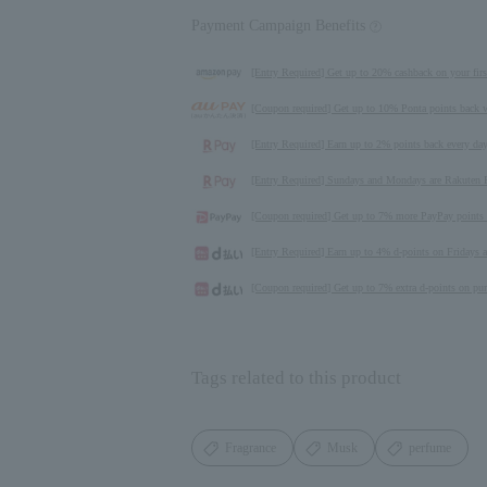
Payment Campaign Benefits
[Entry Required] Get up to 20% cashback on your fir
[Coupon required] Get up to 10% Ponta points back
[Entry Required] Earn up to 2% points back every da
[Entry Required] Sundays and Mondays are Rakuten P
[Coupon required] Get up to 7% more PayPay points b
[Entry Required] Earn up to 4% d-points on Fridays 
[Coupon required] Get up to 7% extra d-points on pur
Tags related to this product
Fragrance
Musk
perfume