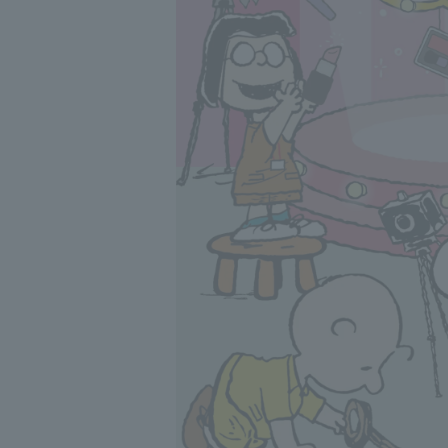
◇Do not place in extre
◇Please be careful of 
◇ In rare cases, chang
this will not affect the
◇If this product gets 
discoloration or deform
immediately.
◇Please be careful wh