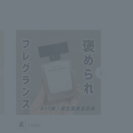
CHIRO
エ