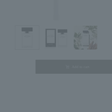
Search by Category
Search by skin concerns
Add to cart