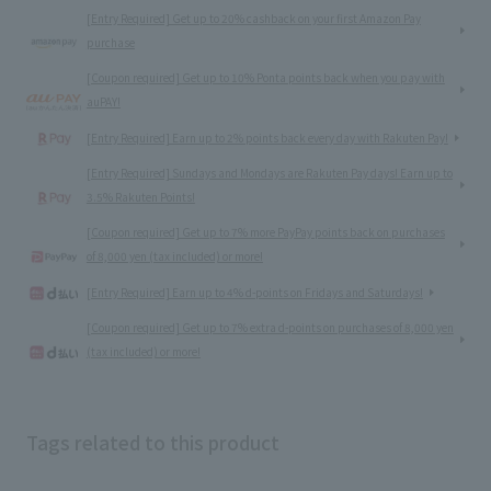
[Entry Required] Get up to 20% cashback on your first Amazon Pay
purchase
[Coupon required] Get up to 10% Ponta points back when you pay with
auPAY!
[Entry Required] Earn up to 2% points back every day with Rakuten Pay!
[Entry Required] Sundays and Mondays are Rakuten Pay days! Earn up to
3.5% Rakuten Points!
[Coupon required] Get up to 7% more PayPay points back on purchases
of 8,000 yen (tax included) or more!
[Entry Required] Earn up to 4% d-points on Fridays and Saturdays!
[Coupon required] Get up to 7% extra d-points on purchases of 8,000 yen
(tax included) or more!
Tags related to this product