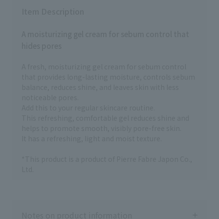
薬部外品) 販売名：アクアレーベル
販売名：d プログラム アクネケア
ブライトニングジェルクリームEX
Item Description
スポッツエッセンス ⁡ ▷HAKU メ
￥1,782（税込） アネッサ ナイト
ラノフォーカスIV (医薬部外品)
サンケア美容液 (医薬部外品) 販
本体：11,000円(税込) #22447
A moisturizing gel cream for sebum control that
売名:アネッサ スキンセラム
レフィル：10,670円(税込)
￥2,728（税込） ベネフィーク エ
hides pores
#22448 ▷エリクシール ザ セ
ッセンシャル オールインワン ジュ
ラム aa (医薬部外品) 本体：
レ ¥3,080（税込） ※参考小売価
8,910円(税込) #20492 レフィ
A fresh, moisturizing gel cream for sebum control
格。店舗によって異なる場合があ
ル：8,360円(税込) #20493 ⁡ ⁡ 【収
that provides long-lasting moisture, controls sebum
ります ✎＿＿＿＿＿＿＿＿＿＿＿
れん化粧水】 ⁡ ▷ドルックス オ
balance, reduces shine, and leaves skin with less
＿＿＿＿＿＿＿＿＿＿ #資生堂パ
ーデュベールN 880円(税込)
noticeable pores.
ーソナルビューティーパートナー
#24128 ⁡ ▷リバイタル グラナス
#アネッサ #アクアレーベル #アベ
スプラッシュジェリー ミスト
Add this to your regular skincare routine.
ンヌ #ベネフィーク #オールイン
5,500円(税込) #36255 ⁡ ⁡ 【クリー
This refreshing, comfortable gel reduces shine and
ワン #時短メイク #時短 #時短スキ
ム】 ⁡ ▷ アベンヌ ミルキージェ
helps to promote smooth, visibly pore-free skin.
ンケア #12596 #16448 #13609
ル オイルコントロール 3,300円
It has a refreshing, light and moist texture.
shiseido.beauty.journey
(税込) #12596 ⁡ ▷エリクシール
トータルV ファーミングクリーム
*This product is a product of Pierre Fabre Japon Co.,
本体：11,000円(税込) #16435
レフィル：10,450円(税込)
Ltd.
#16436 ⁡ ⁡ 【部分用クリーム】 ⁡ ▷
エリクシール レチノパワー リン
クルクリーム(医薬部外品)
S(15g)：6,490円(税込) #16228
L(22g)：8,690円(税込) #16229
Notes on product information