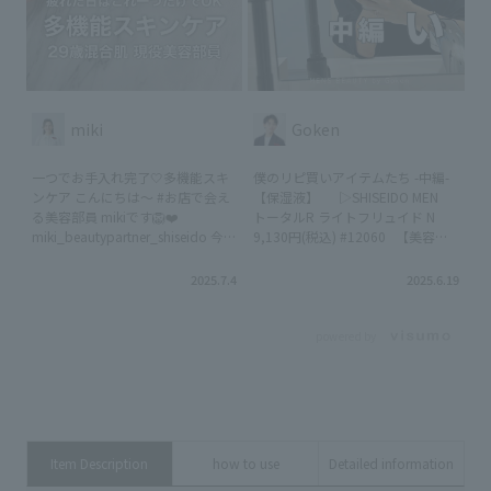
miki
Goken
一つでお手入れ完了🤍多機能スキ
僕のリピ買いアイテムたち -中編- ⁡ ⁡
ンケア こんにちは〜 #お店で会え
【保湿液】 ▷SHISEIDO MEN
る美容部員 mikiです🦁❤️
トータルR ライトフリュイド N
miki_beautypartner_shiseido 今回
9,130円(税込) #12060 ⁡ ⁡ 【美容
は疲れた日にもおすすめな 多機能
液】 ⁡ ▷SHISEIDO MEN アルティ
スキンケアをご紹介🫶🏻 ☑︎脂性
ミューン パワライジング コンセン
2025.7.4
2025.6.19
肌、混合肌、ニキビができやすい
トレート 30mL：8,250円(税込)
☑︎みずみずしいテクスチャーが好
#99402 75mL：16,500円(税込)
き という方にはぜひ参考にしてい
#14019 ⁡ ▷d プログラム 薬用 濃
powered by
ただきたいです😚 気になることは
密美容液 (医薬部外品) 本体：
コメントで📝 ✎＿＿＿＿＿＿＿＿
4,400円(税込) #14761 レフィ
＿＿＿＿＿＿＿＿＿＿＿＿＿ アベ
ル：3,850円(税込) #14762 販売
ンヌ ミルキージェル オイルコン
名：d プログラム インテンスエン
トロール ￥3,300（税込） アクア
リッチングセラム ⁡ ▷d プログラム
レーベル スペシャルジェルクリー
薬用 アクネケア美容液 (医薬部
Item Description
how to use
Detailed information
ム ＥＸ （ブライトニング） (医
外品) 2,750円(税込) #18177