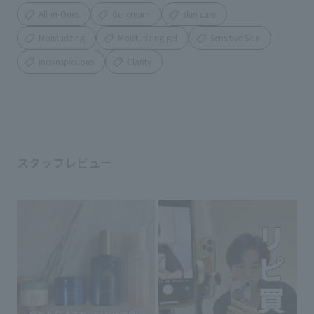
All-in-Ones
Gel cream
skin care
Moisturizing
Moisturizing gel
Sensitive Skin
inconspicuous
Clarity
スタッフレビュー