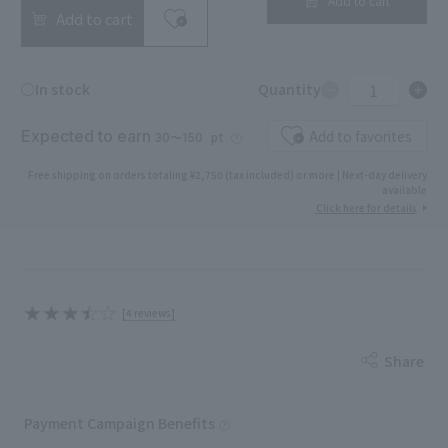
Add to cart
Add to cart
1
○In stock
Quantity
Expected to earn
Add to favorites
pt
30〜150
Free shipping on orders totaling ¥2,750 (tax included) or more | Next-day delivery
available
Click here for details
[4 reviews]
Share
Payment Campaign Benefits