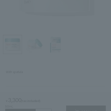
Search by Brand
Search by Category
Search by skin concerns
search for
With spatula
close
3,300
(tax included)
￥
50mL