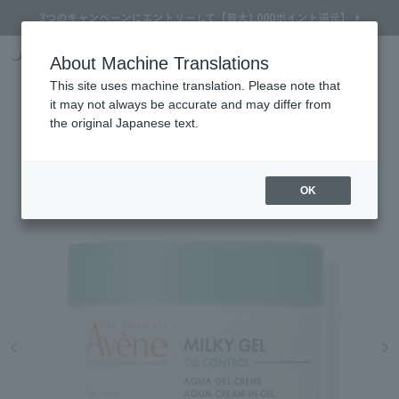
Online TOP
About Machine Translations
AVENE
skin care
All-in-Ones
AVENE CLEANANCE AQUA CREAM-IN-GEL
Search
Cart
My Page
Menu
This site uses machine translation. Please note that
AVENE
it may not always be accurate and may differ from
CLEANANCE AQUA CREAM-IN-GEL
the original Japanese text.
A moisturizing gel cream for sebum control that hides pores
OK
Refine Search