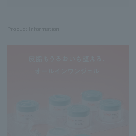
販売名：CDクリームA ⁡ ▷IHADA
薬用バーム(医薬部外品) 1,485円
(税込) #20415 薬用クリアバ
ーム(医薬部外品) 1,760円(税込)
#20416 ⁡
Product Information
𓂃𓂃𓂃𓂃𓂃𓂃𓂃𓂃𓂃𓂃𓂃𓂃𓂃
𓂃𓂃𓂃𓂃𓂃 ⁡ 全然足りない。 後編
のつもりが中編になりました。笑 ⁡
次こそは後編なのでお楽しみ
に…！！ ⁡ 質問やリクエスト等ござ
Usage notes
◇Keep out of reach of children.
いましたら、 ぜひコメントくださ
◇Do not store in extremely hot or cold
い！✐✎✐ ⁡ 参考になった方は、コ
places or in direct sunlight.
メント欄に「🩶」も くださると励
◇After use, wipe the inside of the cap
みになります！！ ⁡
clean with tissue before closing.
𓂃𓂃𓂃𓂃𓂃𓂃𓂃𓂃𓂃𓂃𓂃𓂃𓂃
◇Since this product contains plant-
𓂃𓂃𓂃𓂃𓂃 ⁡ ⁡ 価格は参考小売価格
derived ingredients, there may be slight
です。 (店舗によって異なる場合が
variations in the color of the contents, but
あります) ⁡
this does not affect the quality.
shiseido.beauty.journey #20771
#22346 #22478 #22411 #22389
#23789 #22449 #22450 #20770
#20763