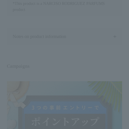
13,750円（税込） 100mL
☆
*This product is a NARCISO RODRIGUEZ PARFUMS
18,810 円（税込） #15316
オ
product.
#21302 ※新製品以外のフォーハ
5
ー オードパルファム インテン
☆
ス以外が、価格改定対象です。 参
ル
考小売価格です。 (店舗によって異
レ
なる場合があります）
#
Notes on product information
¨¨¨¨¨¨¨¨¨¨¨¨¨¨¨¨¨¨¨¨¨¨¨¨¨¨
1
¨¨¨¨¨¨¨¨
ゥ
shiseido.beauty.journey #shiseido
ト
#資生堂 #ナルシソロドリゲス #ム
5
スクの香り #香水好きさんと繋が
10
りたい #フレグランス #fragrance
☆
Campaigns
Usage notes
◇If you have sensitive skin, do not apply directly to
#新製品 #香水 #桃の香り#桃香水
セ
the skin.
#ピーチの香り #モテ香水
5
◇ Check the direction of the nozzle before spraying.
1
◇ If the product gets into your eyes, rinse
込
immediately. If your eyes still feel strange after
コ
rinsing, consult an ophthalmologist.
6
◇Please note that if the product gets on accessories,
☆
etc., it may cause discoloration.
ロ
◇Please do not apply directly to clothing as it may
2
stain.
5
◇If you move the product by holding only the cap or
1
nozzle, it may come off, so please hold the main body
#