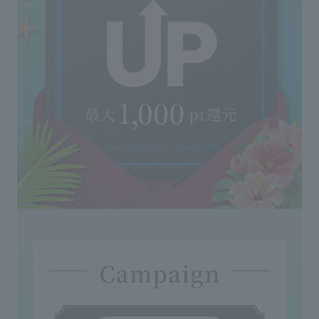
when moving it.
ド
◇Keep out of reach of infants and young children.
ミ
◇Please avoid reusing the product after leaving it for
#
a long period of time after using it once.
ケ
◇Do not place in extremely hot, cold or humid
ム
locations, or in direct sunlight.
レ
◇Please be careful of fire.
(
◇ In rare cases, changes in color, cloudiness, or
円
sedimentation may occur, but this will not affect the
ル
fragrance, etc.
ピ
◇If this product gets on furniture, marble, or resin
3
washbasins, it may cause discoloration or
5
deformation, so if it does get on your furniture, wipe
1
it off immediately.
☆
◇Please be careful when handling glass containers.
プ
エ
円
9
座
ゥ
ワ
#
#
込
ル