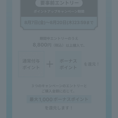
5
𓂃

メ
み
𓂃

で
あり
#2