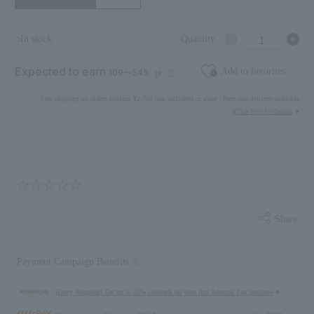
1
○In stock
Quantity
Expected to earn
Add to favorites
109〜545
pt
Free shipping on orders totaling ¥2,750 (tax included) or more | Next-day delivery available
Click here for details
Share
Payment Campaign Benefits
[Entry Required] Get up to 20% cashback on your first Amazon Pay purchase