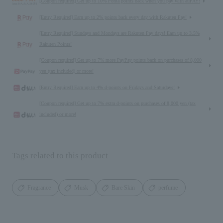
[Coupon required] Get up to 10% Ponta points back when you pay with auPAY!
[Entry Required] Earn up to 2% points back every day with Rakuten Pay!
[Entry Required] Sundays and Mondays are Rakuten Pay days! Earn up to 3.5%
Rakuten Points!
[Coupon required] Get up to 7% more PayPay points back on purchases of 8,000
yen (tax included) or more!
[Entry Required] Earn up to 4% d-points on Fridays and Saturdays!
[Coupon required] Get up to 7% extra d-points on purchases of 8,000 yen (tax
included) or more!
Tags related to this product
Fragrance
Musk
Bare Skin
perfume