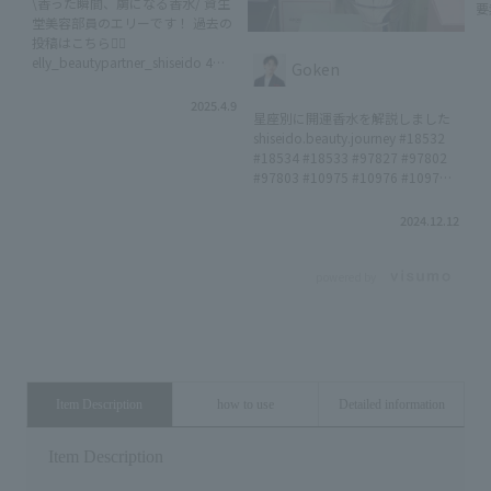
\香った瞬間、虜になる香水/ 資生
要
堂美容部員のエリーです！ 過去の
見
投稿はこちら👉🏻
行
elly_beautypartner_shiseido 4月9
す
Goken
日に新発売した、ナルシソ ロドリ
生
ゲスの新製品発表会に参加してき
2025.4.9

星座別に開運香水を解説しました
ました🌹 ナルシソ ロドリゲスは、
水
shiseido.beauty.journey #18532
「ムスク」を基調としたブランド
キ
#18534 #18533 #97827 #97802
で すべての商品のハートノートに
わ
#97803 #10975 #10976 #10977
「ムスク」を調香しています。 ナ
ム
#22206 #22207 #22208 #17200
ルシソロドリゲスの「ムスク」
𓂃
#22932 #23012 #22223 #22224
は、肌にやわらかく溶け込むよう
2024.12.12

#12275 #95302 #95303 #95304
な印象で清潔感あふれる香りなの
イ
#21542 #22225 #22226 #95321
が魅力的...！ ずっと香っていたく
セ
#95322 #95323
powered by
なるくらい魅力的な香水です♡ み
エ
なさんも、お気に入りの香りを見
#
つけてみてね🌿 〈紹介アイテム〉
#
🏷️ナルシソ ロドリゲス フォー
#
ハー オードパルファム インテ
い
ンス 30mL 12,210円（税込）
り
50mL 17,930円（税込） 100mL
れ
Item Description
how to use
Detailed information
23,980円（税込） #26151
セ
#26152 #26153 🏷️ナルシソ ロド
す
Item Description
リゲス フォーハー ピュア ム
ォ
スク オードパルファム
ル