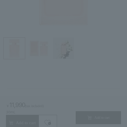
Search by skin concerns
search for
close
11,990
￥
(tax included)
30mL
Add to cart
Add to cart