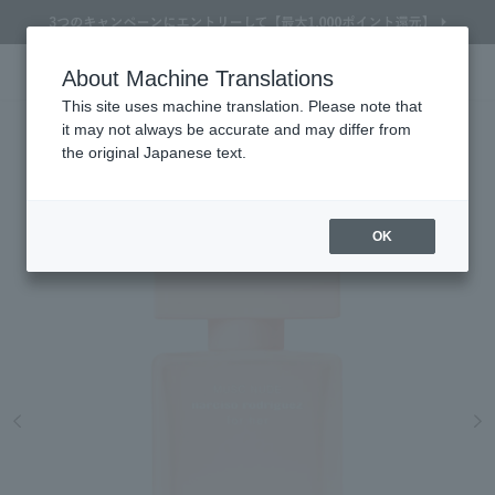
About Machine Translations
Online TOP
NARCISO RODRIGUEZ
Fragrance / Cologne
Perfumes, Fragrances & Colognes
NARCISO ROD
Search
Cart
My Page
Menu
NARCISO RODRIGUEZ
This site uses machine translation. Please note that
it may not always be accurate and may differ from
For Her Musk Nude EAU DE PARFUM 30mL
the original Japanese text.
EAU DE PARFUM that envelops bare skin in a delicate veil.
OK
Refine Search
Search by Brand
Search by Category