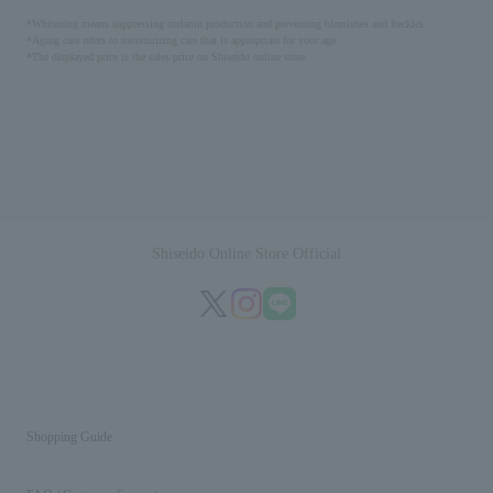
*Whitening means suppressing melanin production and preventing blemishes and freckles.
*Aging care refers to moisturizing care that is appropriate for your age.
*The displayed price is the sales price on Shiseido online store.
Shiseido Online Store Official
Shopping Guide