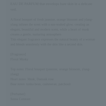
10mL 3,520円（税込） 30mL
込
EAU DE PARFUM that envelops bare skin in a delicate
11,110円（税込） 50mL 16,280
込
veil.
円（税込） 100mL 20,790円
(
（税込） #15317 #97827
に
#97802 #97803 🏷️ナルシソ ロド
レ
A floral bouquet of fresh jasmine, orange blossom and ylang-
リゲス フォーハー ムスクヌー
ど
ylang infuses the scent with a sun-soaked glow, creating an
ド オードパルファム 30mL
柔
elegant, beautiful and modern scent, while a heart of musk
10,450円（税込） 50mL 16,280
頑
creates a gentle, nurturing atmosphere.
円（税込） 100mL 20,790円
り
（税込） #22206 #22207
This elegant fragrance expresses the natural beauty of a woman
ナ
#22208 🏷️ナルシソ ロドリゲス
and blends seamlessly with the skin like a second skin.
ブ
フォーハー オードパルファ
#
ム 30mL 10,450円（税込）
#
[Fragrance]
50mL 16,280円（税込） 100mL
#
Floral Musky
20,790円（税込） #21301
の
#95336 🏷️ナルシソ ロドリゲス
掘
フォーハー ムスクノアール
Top notes: Floral bouquet (jasmine, orange blossom, ylang-
す
ローズ オードパルファム
ylang)
な
30mL 11,110円（税込） 50mL
て
Heart notes: Musk, Damask rose
16,280円（税込） 100mL
別
Base notes: tonka bean, cashmeran, patchouli
20,790 円（税込） #14311
リ
#14312 #14313 🏷️ナルシソ ロド
オ
[Perfumer]
リゲス フォーハー オードトワ
1
レ 10mL 2,970円（税込）
Sonia Constant
1
30mL 9,240円（税込） 50mL
10